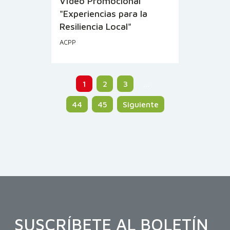
Vídeo Promocional
"Experiencias para la
Resiliencia Local"
ACPP
1
2
3
…
44
45
Siguiente
SUSCRÍBETE AL BOLETÍN