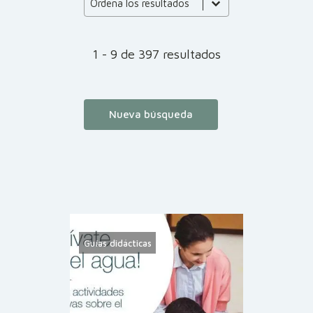
Product Order
Ordena los resultados
1 - 9 de 397 resultados
Nueva búsqueda
Guías didácticas