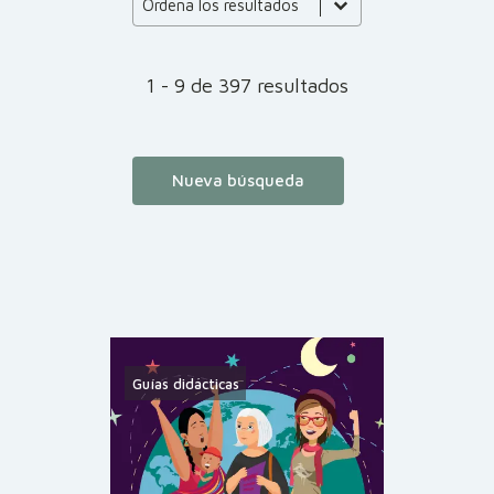
Product Order
Ordena los resultados
1 - 9 de 397 resultados
Nueva búsqueda
Guías didácticas