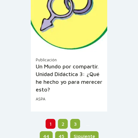
Publicación
Un Mundo por compartir.
Unidad Didáctica 3: ¿Qué
he hecho yo para merecer
esto?
ASPA
1
2
3
…
44
45
Siguiente