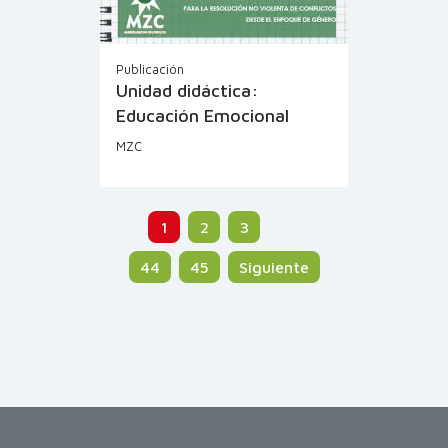
Publicación
Unidad didáctica:
Educación Emocional
MZC
1
2
3
…
44
45
Siguiente