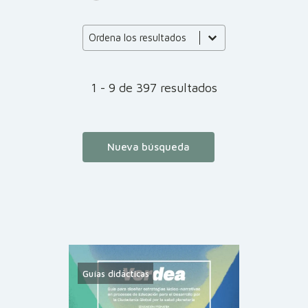
Product Order
Product Order
Ordena los resultados
1 - 9 de 397 resultados
Nueva búsqueda
Guías didácticas