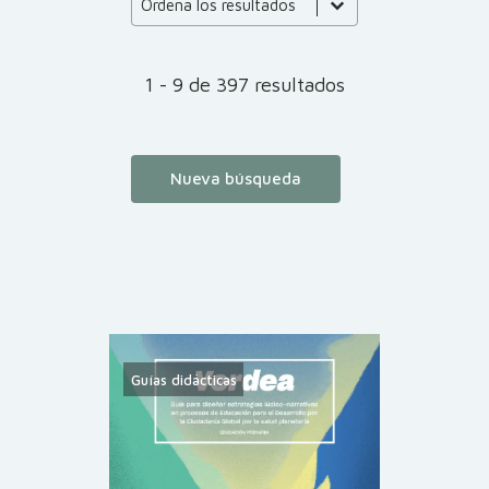
Product Order
Ordena los resultados
1 - 9 de 397 resultados
Nueva búsqueda
Guías didácticas