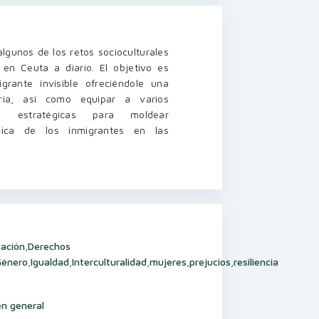
lgunos de los retos socioculturales
en Ceuta a diario. El objetivo es
grante invisible ofreciéndole una
ria, así como equipar a varios
as estratégicas para moldear
lica de los inmigrantes en las
ación
,
Derechos
Género
,
Igualdad
,
Interculturalidad
,
mujeres
,
prejucios
,
resiliencia
n general