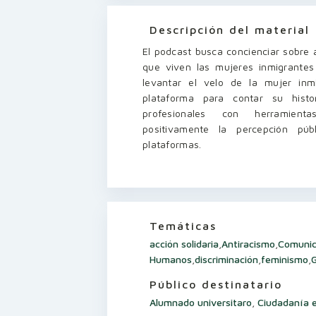
Descripción del material
El podcast busca concienciar sobre a
que viven las mujeres inmigrantes 
levantar el velo de la mujer inmi
plataforma para contar su histo
profesionales con herramient
positivamente la percepción púb
plataformas.
Temáticas
acción solidaria
,
Antiracismo
,
Comunic
Humanos
,
discriminación
,
feminismo
,
Público destinatario
Alumnado universitaro
,
Ciudadanía e