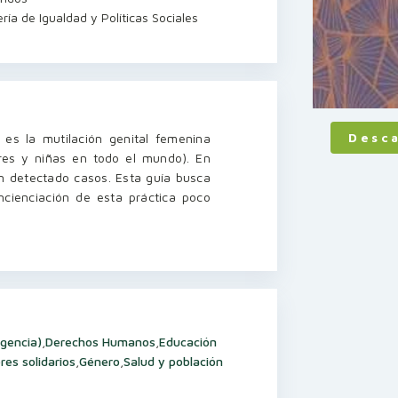
ía de Igualdad y Políticas Sociales
Desc
es la mutilación genital femenina
res y niñas en todo el mundo). En
 detectado casos. Esta guía busca
ncienciación de esta práctica poco
rgencia)
,
Derechos Humanos
,
Educación
res solidarios
,
Género
,
Salud y población