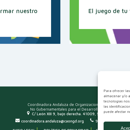
ormar nuestro
El juego de tu
Para ofrecer la
almacenar y/o a
tecnologías nos
Coordinadora Andaluza de Organizaciones
las identificaci
No Gubernamentales para el Desarrollo
puede afectar ne
C/ León XIII 9, bajo derecha. 41009, Sevilla
coordinadora.andaluza@caongd.org
954 915 249
Acep