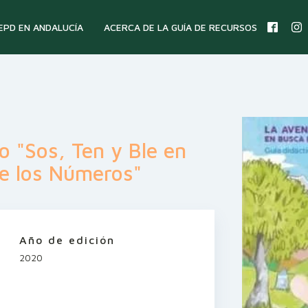
 EPD EN ANDALUCÍA
ACERCA DE LA GUÍA DE RECURSOS
go "Sos, Ten y Ble en
e los Números"
Año de edición
2020