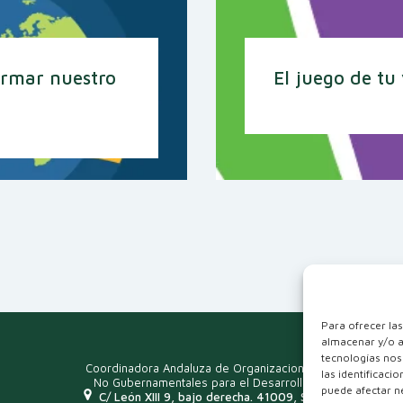
ormar nuestro
El juego de tu
Para ofrecer la
almacenar y/o a
tecnologías nos
Coordinadora Andaluza de Organizaciones
las identificaci
No Gubernamentales para el Desarrollo
puede afectar ne
C/ León XIII 9, bajo derecha. 41009, Sevilla