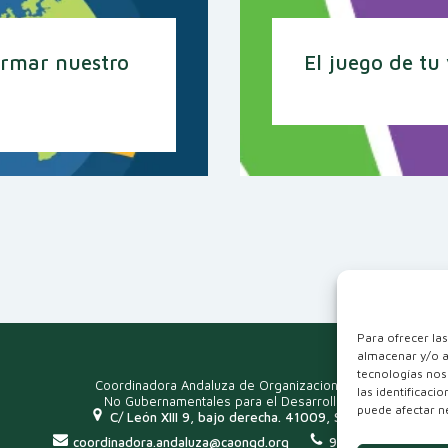
ormar nuestro
El juego de tu
Para ofrecer la
almacenar y/o a
tecnologías nos
Coordinadora Andaluza de Organizaciones
las identificaci
No Gubernamentales para el Desarrollo
puede afectar ne
C/ León XIII 9, bajo derecha. 41009, Sevilla
coordinadora.andaluza@caongd.org
954 915 249