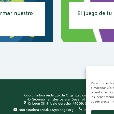
ormar nuestro
El juego de tu
Para ofrecer la
almacenar y/o a
tecnologías nos
Coordinadora Andaluza de Organizaciones
las identificaci
No Gubernamentales para el Desarrollo
puede afectar ne
C/ León XIII 9, bajo derecha. 41009, Sevilla
coordinadora.andaluza@caongd.org
954 915 249