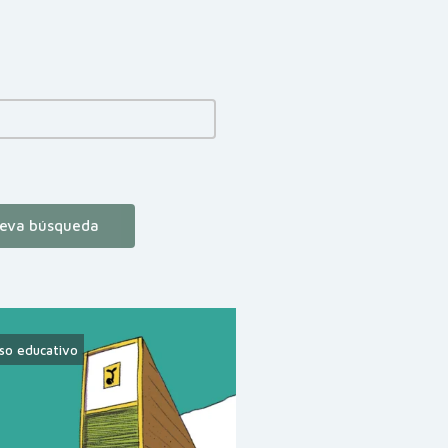
eva búsqueda
so educativo