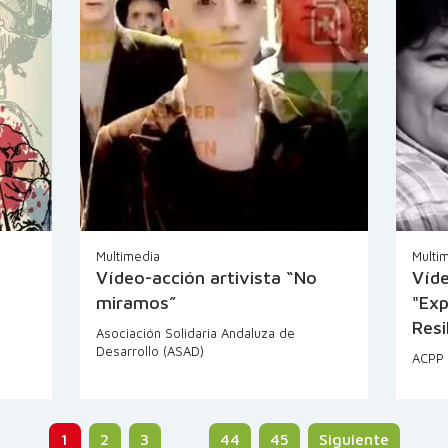
Multimedia
Multi
Vídeo-acción artivista “No
Víd
miramos”
"Exp
Resi
Asociación Solidaria Andaluza de
Desarrollo (ASAD)
ACPP
1
2
3
…
44
45
Siguiente