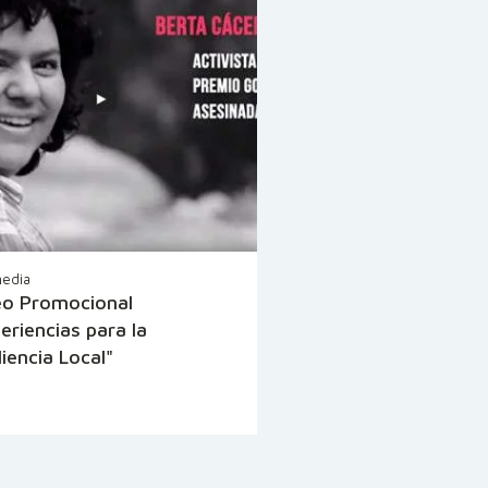
media
eo Promocional
eriencias para la
liencia Local"