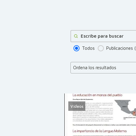
Buscar
Todos
Publicaciones
Product Order
Product Order
Ordena los resultados
Vídeos