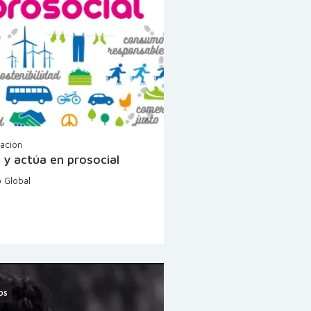
cación
 y actúa en prosocial
 Global
os