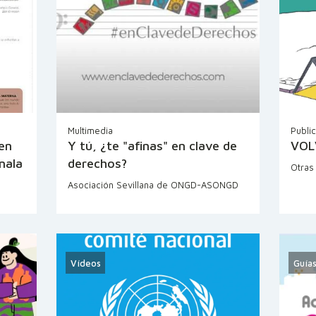
Multimedia
Publi
en
Y tú, ¿te "afinas" en clave de
VOL
mala
derechos?
Otras
Asociación Sevillana de ONGD-ASONGD
Vídeos
Guías