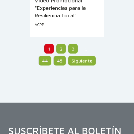
Vídeo Promocional
"Experiencias para la
Resiliencia Local"
ACPP
1
2
3
…
44
45
Siguiente
SUSCRÍBETE AL BOLETÍN