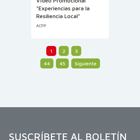
Vídeo Promocional
"Experiencias para la
Resiliencia Local"
ACPP
1
2
3
…
44
45
Siguiente
SUSCRÍBETE AL BOLETÍN